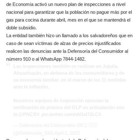
de Economía activó un nuevo plan de inspecciones a nivel
nacional para garantizar que la población no pague más por el
gas para cocina durante abril, mes en el que se mantendrá el
doble subsidio.
La entidad también hizo un llamado a los salvadoreños que en
caso de sean víctimas de alzas de precios injustificados
realicen las denuncias ante la Defensoría del Consumidor al
número 910 o al WhatsApp 7844-1482.
Las inspecciones también se realizan en Jujutla,
Ahuachapán, en defensa de los consumidores y de
su economía familiar, en el marco de las 11 medidas
ante la inflación.
Nuestros equipos de inspección ejecutan la
verificación de precios del GLP en articulación con
la
@PNCSV
.
pic.twitter.com/sN1el72LC0
— Defensoría del Consumidor (DC) 🇸🇻
(@Defensoria_910)
April 1, 2022