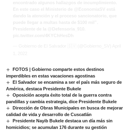
encontrado algunos hallazgos de incumplimiento.
En este caso el Ministerio de
@EconomiaSV
está
dando la atención y el proceso sancionatorio, que
puede llegar a multas hasta de $100 mil”.
Presidente de la
@Defensoria_910
.
pic.twitter.com/4KYChHesDh
— Gobierno de El Salvador 🇸🇻 (@Gobierno_SV)
April
1, 2022
FOTOS | Gobierno comparte estos destinos
imperdibles en estas vacaciones agostinas
El Salvador se encamina a ser el país más seguro de
América, destaca Presidente Bukele
Oposición acepta éxito total de la guerra contra
pandillas y cambia estrategia, dice Presidente Bukele
Dirección de Obras Municipales en busca de mejorar
calidad de vida y desarrollo de Cuscatlán
Presidente Nayib Bukele destaca un día más sin
homicidios; se acumulan 176 durante su gestión