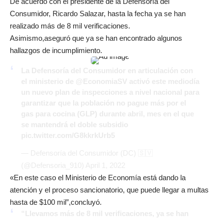
De acuerdo con el presidente de la Defensoría del
Consumidor, Ricardo Salazar, hasta la fecha ya se han
realizado más de 8 mil verificaciones.
Asimismo,aseguró que ya se han encontrado algunos
hallazgos de incumplimiento.
La Defensoría del Consumidor en articulación con
el ministerio de
@EconomiaSV
activó este mediodía
un nuevo plan de inspecciones a nivel nacional para
garantizar que la población no pague más por el
gas para cocina (GLP) durante abril, mes en el que
se mantendrá el doble subsidio
pic.twitter.com/G8kkrkUrb5
— Defensoría del Consumidor (DC) 🇸🇻
(@Defensoria_910)
April 1, 2022
«En este caso el Ministerio de Economía está dando la
atención y el proceso sancionatorio, que puede llegar a multas
hasta de $100 mil”,concluyó.
“Llevamos más de 8 mil verificaciones, ya se han