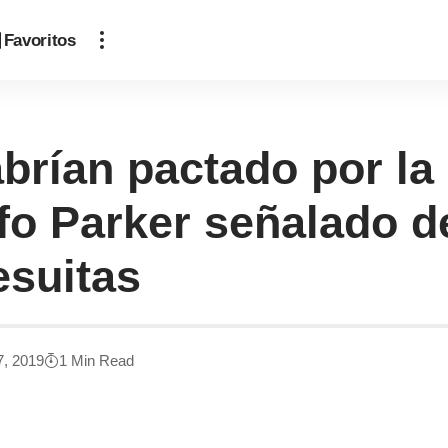
Favoritos
ían pactado por la 
o Parker señalado d
esuitas
7, 2019
1 Min Read