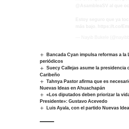
@AsambleaSV
al que oc
Estoy seguro que ya tocó
más bajo.
https://t.co/
— Nayib Bukele (@nayib
Bancada Cyan impulsa reformas a la 
periódicos
Suecy Callejas asume la presidencia
Caribeño
Tahnya Pastor afirma que es necesario
Nuevas Ideas en Ahuachapán
«Los diputados deben priorizar la vid
Presidente»: Gustavo Acevedo
Luis Ayala, con el partido Nuevas Ide