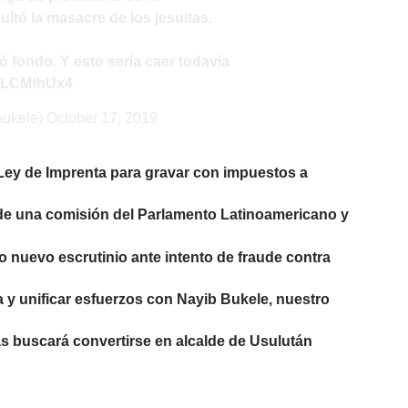
ultó la masacre de los jesuitas.
 fondo. Y esto sería caer todavía
EmLCMfhUx4
bukele)
October 17, 2019
Ley de Imprenta para gravar con impuestos a
 de una comisión del Parlamento Latinoamericano y
 nuevo escrutinio ante intento de fraude contra
a y unificar esfuerzos con Nayib Bukele, nuestro
as buscará convertirse en alcalde de Usulután