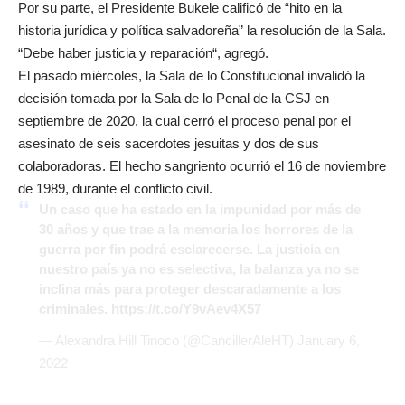
Por su parte, el Presidente Bukele calificó de “hito en la
historia jurídica y política salvadoreña” la resolución de la Sala.
“Debe haber justicia y reparación“, agregó.
El pasado miércoles, la Sala de lo Constitucional invalidó la
decisión tomada por la Sala de lo Penal de la CSJ en
septiembre de 2020, la cual cerró el proceso penal por el
asesinato de seis sacerdotes jesuitas y dos de sus
colaboradoras. El hecho sangriento ocurrió el 16 de noviembre
de 1989, durante el conflicto civil.
Un caso que ha estado en la impunidad por más de
30 años y que trae a la memoria los horrores de la
guerra por fin podrá esclarecerse. La justicia en
nuestro país ya no es selectiva, la balanza ya no se
inclina más para proteger descaradamente a los
criminales.
https://t.co/Y9vAev4X57
— Alexandra Hill Tinoco (@CancillerAleHT)
January 6,
2022