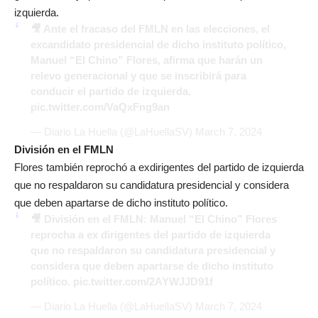
izquierda.
🎥 Ante el fracaso del FMLN en las elecciones, el
excandidato presidencial de dicho instituto político,
Manuel “El Chino” Flores, afirma que harán un
relevo generacional y que se inscribirá para
conducir el partido de izquierda.
pic.twitter.com/VaQxFng9an
— Diario La Huella (@LaHuellaSV)
March 7, 2024
División en el FMLN
Flores también reprochó a exdirigentes del partido de izquierda
que no respaldaron su candidatura presidencial y considera
que deben apartarse de dicho instituto político.
🎥 División en el FMLN: Manuel “El Chino” Flores
reprocha a ex dirigentes del partido de izquierda
que no respaldaron su candidatura presidencial y
considera que deben apartarse de dicho instituto
político.
pic.twitter.com/2AYWJJD91f
— Diario La Huella (@LaHuellaSV)
March 7, 2024