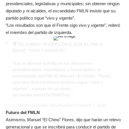
presidenciales, legislativas y municipales; sin obtener ningún
diputado y ni alcaldes, el excandidato FMLN insiste que su
partido político sigue “vivo y vigente”.
“Los resultados son que el Frente sigo vivo y vigente”, reiteró
el miembro del partido de izquierda.
🎥“EL CHINO” FLORES DICE QUE EL FMLN
SIGUE “VIVO Y VIGENTE”
Tras la derrota sufrida en las elecciones
presidenciales, legislativas y municipales, el
excandidato del FMLN, Manuel “El Chino” Flores,
dice que dicho instituto político sigue “vivo y
vigente”, a pesar de no tener…
pic.twitter.com/x7aY5WFEvg
— Diario La Huella (@LaHuellaSV)
March 7, 2024
Futuro del FMLN
Asimismo, Manuel “El Chino” Flores, dijo que harán un relevo
generacional y que se inscribirá para conducir el partido de