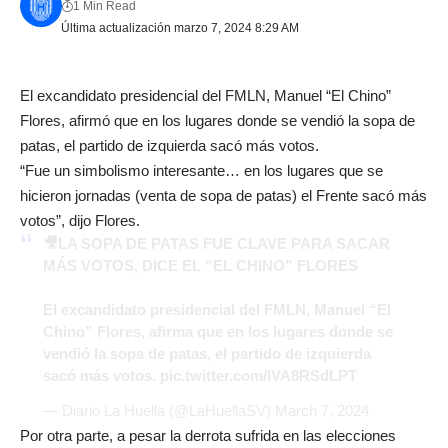
1 Min Read
Última actualización marzo 7, 2024 8:29 AM
El excandidato presidencial del FMLN, Manuel “El Chino”
Flores, afirmó que en los lugares donde se vendió la sopa de
patas, el partido de izquierda sacó más votos.
“Fue un simbolismo interesante… en los lugares que se
hicieron jornadas (venta de sopa de patas) el Frente sacó más
votos”, dijo Flores.
🎥LA SOPA DE PATAS FUE CLAVE PARA SACAR
MÁS VOTOS, DICE EL “EL CHINO” FLORES
El excandidato presidencial del FMLN, Manuel “El
Chino” Flores, afirma que en los lugares donde se
vendió la sopa de patas, el partido de izquierda
sacó más votos.
pic.twitter.com/IVA8RSdLPT
— Diario La Huella (@LaHuellaSV)
March 7, 2024
Por otra parte, a pesar la derrota sufrida en las elecciones