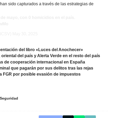
han sido capturados a través de las estrategias de
 de mayo, con 0 homicidios en el país.
wwMo
PNCSV)
May 30, 2025
sentación del libro «Luces del Anochecer»
oriental del país y Alerta Verde en el resto del país
as de cooperación internacional en España
inal que pagarán por sus delitos tras las rejas
la FGR por posible evasión de impuestos
Seguridad