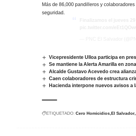
Más de 86,000 pandilleros y colaboradores 
seguridad.
Finalizamos el jueves 29
pic.twitter.com/eEt1QO
— PNC El Salvador (@
Vicepresidente Ulloa participa en pre
Se mantiene la Alerta Amarilla en zona 
Alcalde Gustavo Acevedo crea alianz
Caen colaboradores de estructura crim
Hacienda interpone nuevos avisos a 
ETIQUETADO:
Cero Homicidios
El Salvador