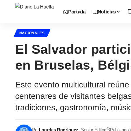
Portada
Noticias
NACIONALES
El Salvador partic
en Bruselas, Bélg
Este evento multicultural reúne
centenares de visitantes belga
tradiciones, gastronomía, músi
Por
Lourdes Rodríguez
- Senior Editor
Publicado j