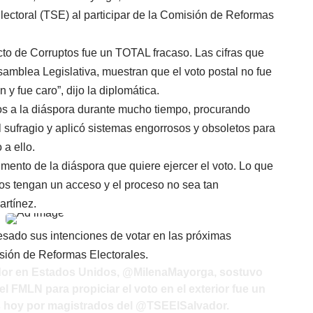
lectoral (TSE) al participar de la Comisión de Reformas
acto de Corruptos fue un TOTAL fracaso. Las cifras que
amblea Legislativa, muestran que el voto postal no fue
 y fue caro”, dijo la diplomática.
 a la diáspora durante mucho tiempo, procurando
l sufragio y aplicó sistemas engorrosos y obsoletos para
 a ello.
ento de la diáspora que quiere ejercer el voto. Lo que
llos tengan un acceso y el proceso no sea tan
artínez.
sado sus intenciones de votar en las próximas
sión de Reformas Electorales.
dor en Estados Unidos,
@MilenaMayorga
, sostuvo
l FMLN para propiciar el voto en el exterior fue un
s hoy por magistrados del
@TSEElSalvador
.