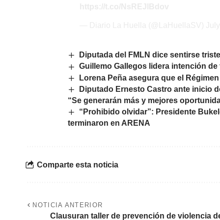
https://t.co/NsREJlBdov
— Diario La Huella (@LaHuellaSV)
Jul
Diputada del FMLN dice sentirse trist
Guillemo Gallegos lidera intención d
Lorena Peña asegura que el Régimen d
Diputado Ernesto Castro ante inicio 
“Se generarán más y mejores oportuni
“Prohibido olvidar”: Presidente Buke
terminaron en ARENA
Comparte esta noticia
NOTICIA ANTERIOR
Clausuran taller de prevención de violencia d