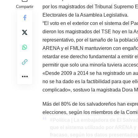
por los magistrados del Tribunal Supremo E
Compartir
Electorales de la Asamblea Legislativa.
“El voto en el exterior con el sistema del P
dieron los magistrados del TSE hoy en la As
representativo, por el tamaño de la población
ARENA y el FMLN mantuvieron con engaños
retardar ese derecho fundamental a emitir e
permitir que solo una minoría tuviera acceso
«Desde 2009 a 2014 se ha registrado un aum
no se ha dado es la factibilidad para que e
complicado», sostuvo la magistrada Dora M
Más del 80% de los salvadoreños han expre
elecciones, según los miembros de la Comi
#Política
| La embajadora de El Salva
que el sistema utilizado por ARENA y e
fracaso, según los datos presentado