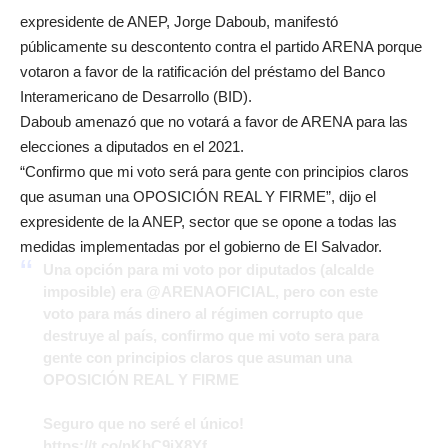
expresidente de ANEP, Jorge Daboub, manifestó
públicamente su descontento contra el partido ARENA porque
votaron a favor de la ratificación del préstamo del Banco
Interamericano de Desarrollo (BID).
Daboub amenazó que no votará a favor de ARENA para las
elecciones a diputados en el 2021.
“Confirmo que mi voto será para gente con principios claros
que asuman una OPOSICIÓN REAL Y FIRME”, dijo el
expresidente de la ANEP, sector que se opone a todas las
medidas implementadas por el gobierno de El Salvador.
Una opción para mi voto por diputados (alcalde
imposible) era
@ARENAOFICIAL
, pero con este
voto para más dinero al régimen corrupto que
destruye al país, confirmo que mi voto sera para
gente con principios claros que asuman una
OPOSICIÓN REAL Y FIRME
Seguro que no seré el único!
https://t.co/nKbC9iX8Yf