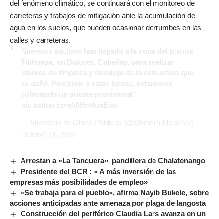
del fenómeno climático, se continuará con el monitoreo de
carreteras y trabajos de mitigación ante la acumulación de
agua en los suelos, que pueden ocasionar derrumbes en las
calles y carreteras.
Nuestros equipos han llegado a la zona del puente
Titihuapa, en Dolores, Cabañas, para realizar
labores de limpieza y desalojo de la estructura que
se dañó. Posterior a estas tareas, estaremos
colocando un puente provisional.
pic.twitter.com/i0Hm4uaEwc
— Ministerio de Obras Públicas (@ObrasPublicasSV)
October 11, 2022
Arrestan a «La Tanquera», pandillera de Chalatenango
Presidente del BCR : » A más inversión de las
empresas más posibilidades de empleo»
«Se trabaja para el pueblo», afirma Nayib Bukele, sobre
acciones anticipadas ante amenaza por plaga de langosta
Construcción del periférico Claudia Lars avanza en un