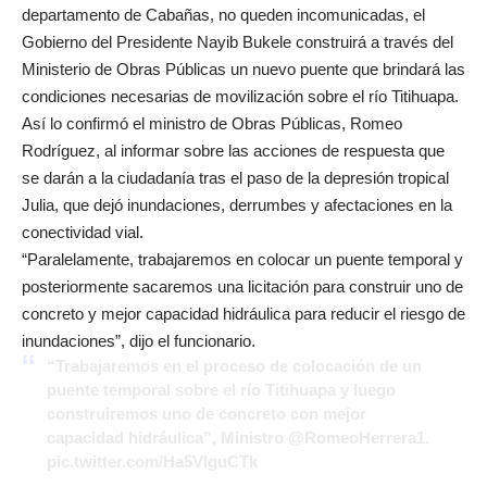
departamento de Cabañas, no queden incomunicadas, el
Gobierno del Presidente Nayib Bukele construirá a través del
Ministerio de Obras Públicas un nuevo puente que brindará las
condiciones necesarias de movilización sobre el río Titihuapa.
Así lo confirmó el ministro de Obras Públicas, Romeo
Rodríguez, al informar sobre las acciones de respuesta que
se darán a la ciudadanía tras el paso de la depresión tropical
Julia, que dejó inundaciones, derrumbes y afectaciones en la
conectividad vial.
“Paralelamente, trabajaremos en colocar un puente temporal y
posteriormente sacaremos una licitación para construir uno de
concreto y mejor capacidad hidráulica para reducir el riesgo de
inundaciones”, dijo el funcionario.
“Trabajaremos en el proceso de colocación de un
puente temporal sobre el río Titihuapa y luego
construiremos uno de concreto con mejor
capacidad hidráulica”, Ministro
@RomeoHerrera1
.
pic.twitter.com/Ha5VlguCTk