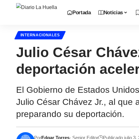
Portada
Noticias
INTERNACIONALES
Julio César Chávez
deportación acele
El Gobierno de Estados Unidos
Julio César Chávez Jr., al que 
preparando su deportación.
Por
Edgar Torres
- Senior Editor
Publicado julio 3,