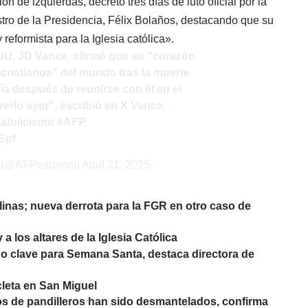
 de izquierdas, decretó tres días de luto oficial por la
stro de la Presidencia, Félix Bolaños, destacando que su
reformista para la Iglesia católica».
UU, JD Vance, afirmó que su "corazón
 cristianos" del mundo tras la muerte
ía después de reunirse con él en el
verlo ayer", escribió en X Vance,
catolicismo
#AFP
Epf
e (@AFPespanol)
April 21, 2025
linas; nueva derrota para la FGR en otro caso de
los altares de la Iglesia Católica
o clave para Semana Santa, destaca directora de
cleta en San Miguel
 de pandilleros han sido desmantelados, confirma