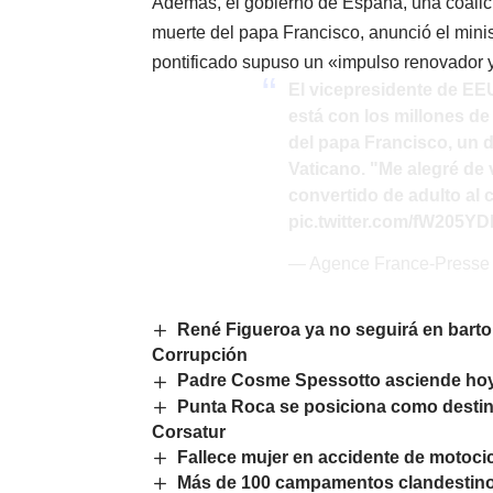
Además, el gobierno de España, una coalición
muerte del papa Francisco, anunció el mini
pontificado supuso un «impulso renovador y 
El vicepresidente de EE
está con los millones de
del papa Francisco, un d
Vaticano. "Me alegré de 
convertido de adulto al 
pic.twitter.com/fW205YD
— Agence France-Press
René Figueroa ya no seguirá en barto
Corrupción
Padre Cosme Spessotto asciende hoy a 
Punta Roca se posiciona como destin
Corsatur
Fallece mujer en accidente de motoci
Más de 100 campamentos clandestinos