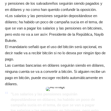
y pensiones de los salvadoreños seguirán siendo pagados y
en dólares y no como han querido confundir la oposición.
«Los salarios y las pensiones seguirán depositándose en
dólares; ha habido un poco de campaña sucia en el tema, de
que se van a pagar los salarios y las pensiones en bitcoines,
pero esto no va a ser así»: Presidente de la República, Nayib
Bukele.
El mandatario señaló que el uso del bitcóin será opcional, es
decir nadie va a recibir bitcóin si no lo desea por ningún tipo de
pago.
Las cuentas bancarias en dólares seguirán siendo en dólares,
ninguna cuenta se va a convertir a bitcóin. Si alguien recibe un
pago en bitcóin, puede escoger recibirlo automáticamente en
dólares.
"Los salarios y las pensiones seguirán
depositándose en dólares; ha habido un poco de
campaña sucia en el tema, de que se van a pagar
los salarios y las pensiones en bitcoines, pero esto