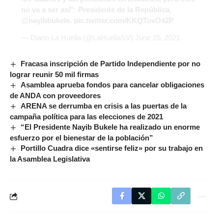
no va a ser así": Presidente de la República,
@nayibbukele
.
pic.twitter.com/KKQTovO42P
— Diario La Huella (@LaHuellaSV)
June 25, 2021
Fracasa inscripción de Partido Independiente por no
lograr reunir 50 mil firmas
Asamblea aprueba fondos para cancelar obligaciones
de ANDA con proveedores
ARENA se derrumba en crisis a las puertas de la
campaña política para las elecciones de 2021
“El Presidente Nayib Bukele ha realizado un enorme
esfuerzo por el bienestar de la población”
Portillo Cuadra dice «sentirse feliz» por su trabajo en
la Asamblea Legislativa