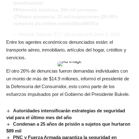
beneficiarios)
👫Atención histórica: 294 mil personas.
📋Mayor presencia: 23 mil inspecciones (85.09%
cumplen)
pic.twitter.com/ydWjodWDEw
— Ricardo Salazar 🇸🇻 (@rasalazar4)
June 6, 2022
Entre los agentes económicos denunciados están: el
transporte aéreo, inmobiliario, artículos del hogar, créditos y
servicios.
El otro 26% de denuncias fueron demandas individuales con
un monto de más de $14.9 millones, informó el presidente de
la Defensoría del Consumidor, esto como parte de los
esfuerzos impulsados por el Gobierno del Presidente Bukele.
Autoridades intensificarán estrategias de seguridad
vial para el último mes del año
Condenan a 25 años de prisión a sujetos que hurtaron
$89 mil
PNC y Fuerza Armada garantiza la seguridad en