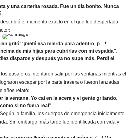
 y una carterita rosada. Fue un día bonito. Nunca
ó.
describió el momento exacto en el que fue despertada
ctor:
en gritó: ‘¡meté esa mierda para adentro, p…!’
ncima de mis hijas para cubrirlas con mi espalda”,
diez disparos y después ya no supe más. Perdí el
los pasajeros intentaron salir por las ventanas mientras el
ograron escapar por la parte trasera o fueron lanzadas
e años relató:
a ventana. Yo caí en la acera y vi gente gritando,
como si no fuera real”.
Según la familia, los cuerpos de emergencia inicialmente
ida. Sin embargo, más tarde fue identificada con vida y
abeza que no llegó a penetrar el cráneo. (…) Me