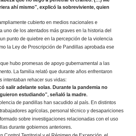
iera ahí mismo”, explicó la sobreviviente, quien
 ampliamente cubierto en medios nacionales e
 uno de los atentados más graves en la historia del
 un punto de quiebre en la percepción de la violencia
como la Ley de Proscripción de Pandillas aprobada ese
n que hubo promesas de apoyo gubernamental a las
ento. La familia relató que durante años enfrentaron
s intentaban rehacer sus vidas:
ó salir adelante solas. Durante la pandemia no
iguieron estudiando”, señaló la madre.
iolencia de pandillas han sacudido al país. En distintos
rabajadores agrícolas, personal técnico y desapariciones
formado sobre investigaciones relacionadas con el uso
llas durante gobiernos anteriores.
 Control Territorial y el Régimen de Excepción, el