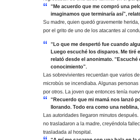
“Me acuerdo que me compró una pelota
imaginamos que terminaría así”, relat
Su madre, quien quedó gravemente herida, 
por el grito de uno de los atacantes al condu
“Lo que me despertó fue cuando algui
Luego escuché los disparos. Me tiré e
relató desde el anonimato. “Escuché 
conocimiento”.
Las sobrevivientes recuerdan que varios de 
microbús se incendiaba. Algunas personas l
por otros. La joven que entonces tenía nuev
“Recuerdo que mi mamá nos lanzó por l
llorando. Todo era como una neblina, 
Las autoridades llegaron minutos después. 
no trasladaron a la madre, creyéndola fallec
trasladada al hospital.
“A mí me sacaron con una bala en la c