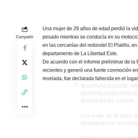
Una mujer de 29 años de edad perdió la vida
pesado mientras se conducía en su motocicle
Compartir
en las cercanías del redondel El Platillo, en
departamento de La Libertad Este.
De acuerdo con el informe preliminar de la 
recientes y generó una fuerte conmoción en 
revelada, fue declarada fallecida en el luga
🚨 ACTUALIZACIÓN: M
ATROPELLADA POR UN
QUEDÓ EN EL LUGAR
Una mujer de 29 años, q
atropellada por un cami
El percance vial se regis