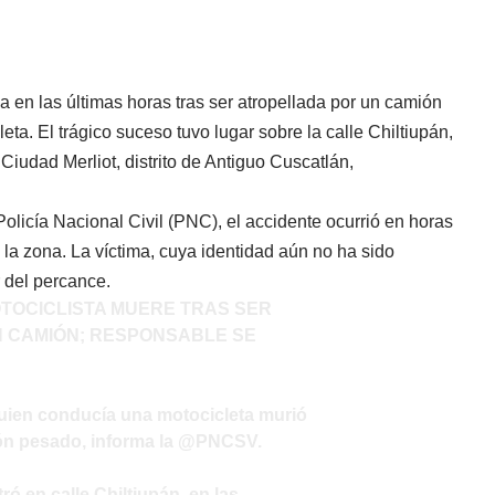
 en las últimas horas tras ser atropellada por un camión
ta. El trágico suceso tuvo lugar sobre la calle Chiltiupán,
 Ciudad Merliot, distrito de Antiguo Cuscatlán,
Policía Nacional Civil (PNC), el accidente ocurrió en horas
la zona. La víctima, cuya identidad aún no ha sido
r del percance.
OTOCICLISTA MUERE TRAS SER
 CAMIÓN; RESPONSABLE SE
uien conducía una motocicleta murió
ón pesado, informa la
@PNCSV
.
tró en calle Chiltiupán, en las…