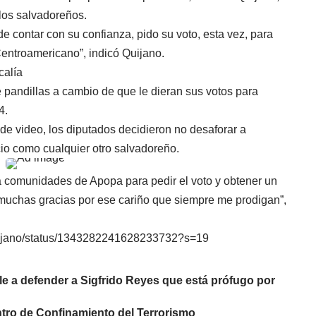
 los salvadoreños.
 contar con su confianza, pido su voto, esta vez, para
entroamericano”, indicó Quijano.
calía
e pandillas a cambio de que le dieran sus votos para
4.
de video, los diputados decidieron no desaforar a
io como cualquier otro salvadoreño.
ía comunidades de Apopa para pedir el voto y obtener un
, muchas gracias por ese cariño que siempre me prodigan”,
quijano/status/1343282241628233732?s=19
calle a defender a Sigfrido Reyes que está prófugo por
tro de Confinamiento del Terrorismo