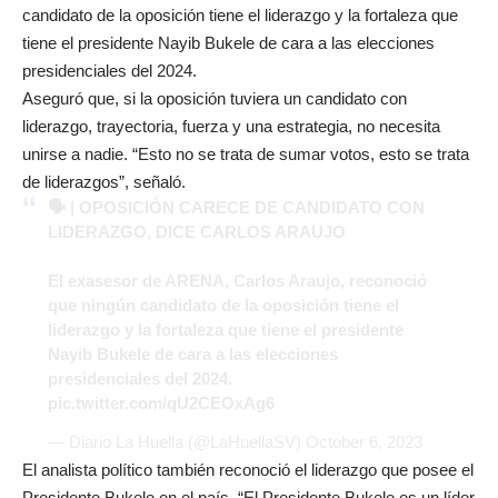
candidato de la oposición tiene el liderazgo y la fortaleza que
tiene el presidente Nayib Bukele de cara a las elecciones
presidenciales del 2024.
Aseguró que, si la oposición tuviera un candidato con
liderazgo, trayectoria, fuerza y una estrategia, no necesita
unirse a nadie. “Esto no se trata de sumar votos, esto se trata
de liderazgos”, señaló.
🗣 | OPOSICIÓN CARECE DE CANDIDATO CON
LIDERAZGO, DICE CARLOS ARAUJO
El exasesor de ARENA, Carlos Araujo, reconoció
que ningún candidato de la oposición tiene el
liderazgo y la fortaleza que tiene el presidente
Nayib Bukele de cara a las elecciones
presidenciales del 2024.
pic.twitter.com/qU2CEOxAg6
— Diario La Huella (@LaHuellaSV)
October 6, 2023
El analista político también reconoció el liderazgo que posee el
Presidente Bukele en el país. “El Presidente Bukele es un líder