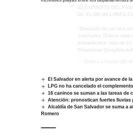
🇸🇻 ORIENTE DEL PAI
DE $1,400 MILLONES 
“Después de ser una zo
anteriores, Oriente está
precedentes: más de $1,4
Presidente
@nayibbuke
— Diario La Huella (@La
El Salvador en alerta por avance de l
LPG no ha cancelado el complemento 
16 caninos se suman a las tareas de c
Atención: pronostican fuertes lluvias 
Alcaldía de San Salvador se suma a a
Romero