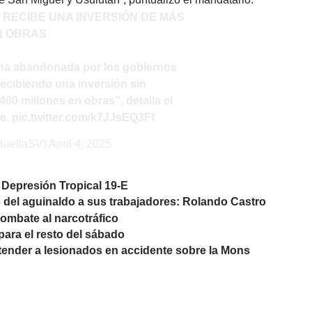
S RECIBE UNA INVERSIÓN DE MÁS
EN OBRAS
na abandonada por los gobiernos
 recibiendo una inversión sin
00 millones en obras”, detalla el
le
.
pic.twitter.com/k7JJsEQ3Ff
HuellaSV)
April 4, 2025
a Depresión Tropical 19-E
del aguinaldo a sus trabajadores: Rolando Castro
ombate al narcotráfico
para el resto del sábado
tender a lesionados en accidente sobre la Mons