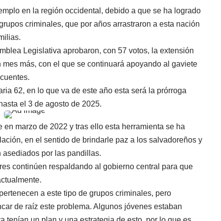
emplo en la región occidental, debido a que se ha logrado
 grupos criminales, que por años arrastraron a esta nación
milias.
mblea Legislativa aprobaron, con 57 votos, la extensión
 mes más, con el que se continuará apoyando al gaviete
ncuentes.
ria 62, en lo que va de este año esta será la prórroga
 hasta el 3 de agosto de 2025.
 en marzo de 2022 y tras ello esta herramienta se ha
ación, en el sentido de brindarle paz a los salvadoreños y
n asediados por las pandillas.
ores continúen respaldando al gobierno central para que
actualmente.
pertenecen a este tipo de grupos criminales, pero
ar de raíz este problema. Algunos jóvenes estaban
 tenían un plan y una estrategia de esto, por lo que es