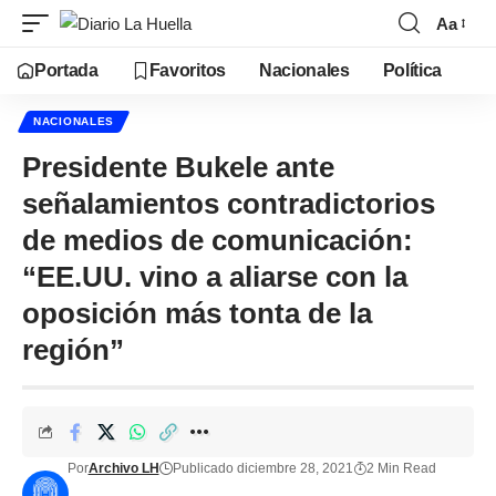
Aa
Portada
Favoritos
Nacionales
Política
NACIONALES
Presidente Bukele ante
señalamientos contradictorios
de medios de comunicación:
“EE.UU. vino a aliarse con la
oposición más tonta de la
región”
Por
Archivo LH
Publicado diciembre 28, 2021
2 Min Read