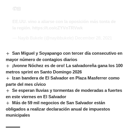
🤦🏻
EE.UU. vino a aliarse con la oposición más tonta de
la región.
https://t.co/cZYVnTRVwk
— Nayib Bukele (@nayibbukele)
December 28, 2021
San Miguel y Soyapango con tercer día consecutivo en
mayor número de contagios diarios
¡Ivonne Nóchez es de oro! La salvadoreña gana los 100
metros sprint en Santo Domingo 2026
Izan bandera de El Salvador en Plaza Masferrer como
parte del mes cívico
Se esperan lluvias y tormentas de moderadas a fuertes
en este viernes en El Salvador
Más de 59 mil negocios de San Salvador están
obligados a realizar declaración anual de impuestos
municipales