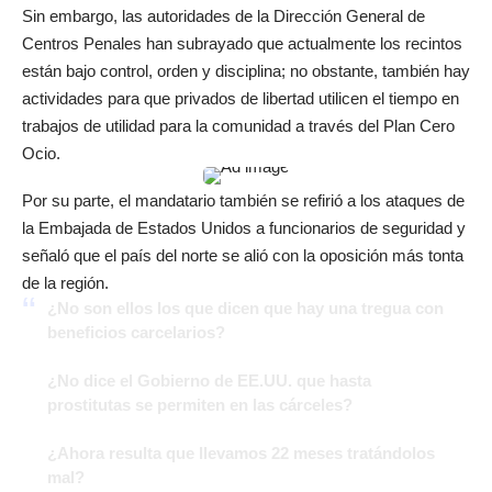
Sin embargo, las autoridades de la Dirección General de
Centros Penales han subrayado que actualmente los recintos
están bajo control, orden y disciplina; no obstante, también hay
actividades para que privados de libertad utilicen el tiempo en
trabajos de utilidad para la comunidad a través del Plan Cero
Ocio.
Por su parte, el mandatario también se refirió a los ataques de
la Embajada de Estados Unidos a funcionarios de seguridad y
señaló que el país del norte se alió con la oposición más tonta
de la región.
¿No son ellos los que dicen que hay una tregua con
beneficios carcelarios?
¿No dice el Gobierno de EE.UU. que hasta
prostitutas se permiten en las cárceles?
¿Ahora resulta que llevamos 22 meses tratándolos
mal?