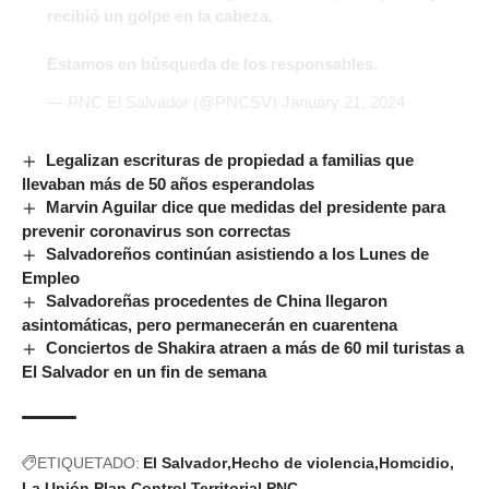
recibió un golpe en la cabeza.
Estamos en búsqueda de los responsables.
— PNC El Salvador (@PNCSV)
January 21, 2024
Legalizan escrituras de propiedad a familias que
llevaban más de 50 años esperandolas
Marvin Aguilar dice que medidas del presidente para
prevenir coronavirus son correctas
Salvadoreños continúan asistiendo a los Lunes de
Empleo
Salvadoreñas procedentes de China llegaron
asintomáticas, pero permanecerán en cuarentena
Conciertos de Shakira atraen a más de 60 mil turistas a
El Salvador en un fin de semana
ETIQUETADO:
El Salvador
Hecho de violencia
Homcidio
La Unión
Plan Control Territorial
PNC