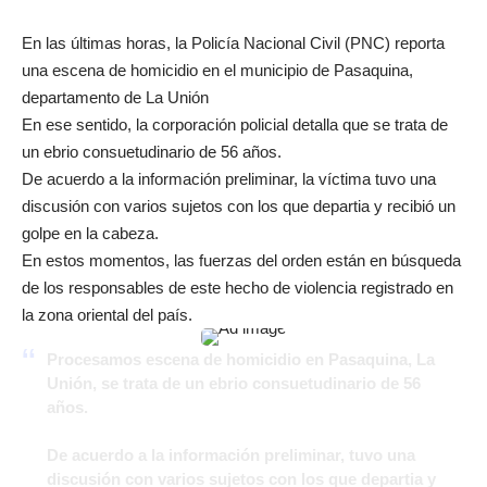
En las últimas horas, la Policía Nacional Civil (PNC) reporta
una escena de homicidio en el municipio de Pasaquina,
departamento de La Unión
En ese sentido, la corporación policial detalla que se trata de
un ebrio consuetudinario de 56 años.
De acuerdo a la información preliminar, la víctima tuvo una
discusión con varios sujetos con los que departia y recibió un
golpe en la cabeza.
En estos momentos, las fuerzas del orden están en búsqueda
de los responsables de este hecho de violencia registrado en
la zona oriental del país.
Procesamos escena de homicidio en Pasaquina, La
Unión, se trata de un ebrio consuetudinario de 56
años.
De acuerdo a la información preliminar, tuvo una
discusión con varios sujetos con los que departia y