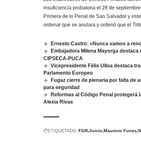
insuficiencia probatoria el 28 de septiembr
Primera de lo Penal de San Salvador y este tr
ordenar que se anulara y ordenó que el Trib
Ernesto Castro: «Nunca vamos a rendi
Embajadora Milena Mayorga destaca e
CIPSECA-PUCA
Vicepresidente Félix Ulloa destaca t
Parlamento Europeo
Fugaz cierre de plenaria por falta de
para seguridad
Reformas al Código Penal protegerá l
Alexia Rivas
ETIQUETADO:
FGR
Juicio
Mauricio Funes
N