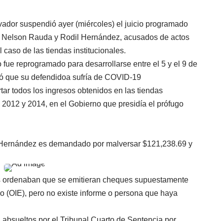
vador suspendió ayer (miércoles) el juicio programado
s, Nelson Rauda y Rodil Hernández, acusados de actos
l caso de las tiendas institucionales.
io fue reprogramado para desarrollarse entre el 5 y el 9 de
có que su defendidoa sufría de COVID-19
ar todos los ingresos obtenidos en las tiendas
re 2012 y 2014, en el Gobierno que presidía el prófugo
il Hernández es demandado por malversar $121,238.69 y
res ordenaban que se emitieran cheques supuestamente
o (OIE), pero no existe informe o persona que haya
 absueltos por el Tribunal Cuarto de Sentencia por