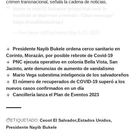
crimen transnacional, señala la cadena de noticias.
Noem to visit El Salvador prison that took in
hundred of deported criminals: 'Clear message'
https://t.co/Dbtdw2ropJ
— Fox News (@FoxNews)
March 23, 2025
Presidente Nayib Bukele ordena cerco sanitario en
Corinto, Morazán, por posible rebrote de Covid-19
PNC ejecuta operativo en colonia Bella Vista, San
Jacinto, ante denuncias de aumento de vandalismo
Mario Vega subestima inteligencia de los salvadoreños
El número de recuperados de COVID-19 superó a los
nuevos casos confirmados en un día
Cancillería lanza el Plan de Eventos 2023
ETIQUETADO:
Cecot El Salvador
Estados Unidos
Presidente Nayib Bukele