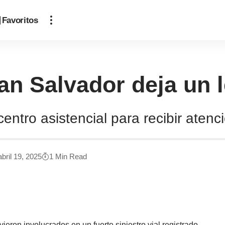
Favoritos
San Salvador deja un
centro asistencial para recibir aten
bril 19, 2025
1 Min Read
eron involucrados en un fuerte siniestro vial registrado