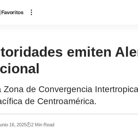
Favoritos
oridades emiten Aler
acional
a Zona de Convergencia Intertropica
acífica de Centroamérica.
junio 16, 2025
2 Min Read