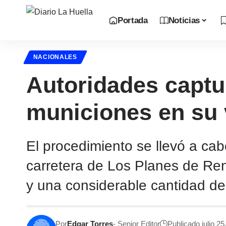
Portada
Noticias
NACIONALES
Autoridades captu
municiones en su 
El procedimiento se llevó a ca
carretera de Los Planes de Ren
y una considerable cantidad de
Por
Edgar Torres
- Senior Editor
Publicado julio 25