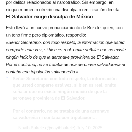
por delitos relacionados al narcotráfico. Sin embargo, en
ningún momento ofreció una disculpa o rectificación directa.
El Salvador exige disculpa de México
Esto llevó a un nuevo pronunciamiento de Bukele, quien, con
un tono firme pero diplomático, respondió:
«Señor Secretario, con todo respeto, la información que usted
comparte esta vez, si bien es real, omite señalar que no existe
ningún indicio de que la aeronave proviniera de El Salvador.
Por el contrario, no se trataba de una aeronave salvadoreña ni
contaba con tripulación salvadoreña.»
Señor Secretario, con todo respeto, la información
que usted comparte está vez, si bien es real, omite
señalar que no existe ningún indicio de que la
aeronave proviniera de El Salvador.
Por el contrario, no se trataba de una aeronave
salvadoreña ni contaba con tripulación…
— Nayib Bukele (@nayibbukele)
July 10, 2025