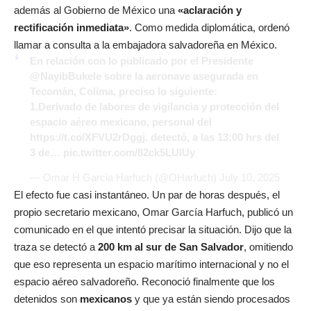
además al Gobierno de México una
«aclaración y
rectificación inmediata»
. Como medida diplomática, ordenó
llamar a consulta a la embajadora salvadoreña en México.
En relación con lo publicado por el Presidente
@NayibBukele
sobre la aeronave asegurada en
Tecomán, Colima, preciso lo siguiente:
1.Derivado de labores de vigilancia y protección del
espacio aéreo mexicano, personal del
https://t.co/XFVU2rDggj
. detectó, a las 13:00 hrs del
3 de…
pic.twitter.com/82ck5LUIUy
— Omar H Garcia Harfuch (@OHarfuch)
July 10, 2025
El efecto fue casi instantáneo. Un par de horas después, el
propio secretario mexicano, Omar García Harfuch, publicó un
comunicado en el que intentó precisar la situación. Dijo que la
traza se detectó a
200 km al sur de San Salvador
, omitiendo
que eso representa un espacio marítimo internacional y no el
espacio aéreo salvadoreño. Reconoció finalmente que los
detenidos son
mexicanos
y que ya están siendo procesados