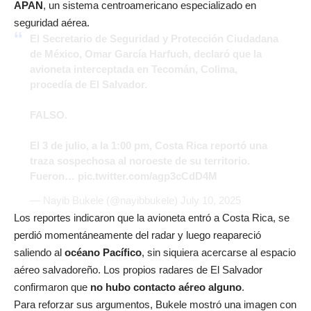
APAN
, un sistema centroamericano especializado en
seguridad aérea.
El Secretario de Seguridad y Protección Ciudadana
de México, Omar García Harfuch, declaró que la
avioneta interceptada en Tecomán, Colima,
procedía de El Salvador.
FALSO.
El 3 de julio, a la 1:00 pm, Costa Rica reportó una
traza sospechosa al noroeste de su territorio.
Fueron…
pic.twitter.com/agp3cCdD4M
— Nayib Bukele (@nayibbukele)
July 10, 2025
Los reportes indicaron que la avioneta entró a Costa Rica, se
perdió momentáneamente del radar y luego reapareció
saliendo al
océano Pacífico
, sin siquiera acercarse al espacio
aéreo salvadoreño. Los propios radares de El Salvador
confirmaron que
no hubo contacto aéreo alguno
.
Para reforzar sus argumentos, Bukele mostró una imagen con