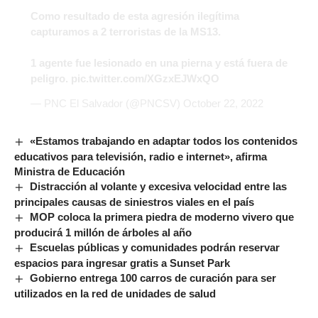
Como resultado de esta agresión ilegítima
capturamos a 2 terroristas de la MS13.
1 agente fue lesionado en una pierna y está fuera de
peligro.
pic.twitter.com/XGzxEJWxQO
— PNC El Salvador (@PNCSV)
October 22, 2022
«Estamos trabajando en adaptar todos los contenidos
educativos para televisión, radio e internet», afirma
Ministra de Educación
Distracción al volante y excesiva velocidad entre las
principales causas de siniestros viales en el país
MOP coloca la primera piedra de moderno vivero que
producirá 1 millón de árboles al año
Escuelas públicas y comunidades podrán reservar
espacios para ingresar gratis a Sunset Park
Gobierno entrega 100 carros de curación para ser
utilizados en la red de unidades de salud