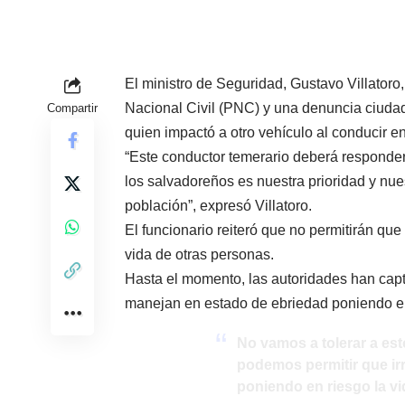
El ministro de Seguridad, Gustavo Villatoro,
Nacional Civil (PNC) y una denuncia ciudad
Compartir
quien impactó a otro vehículo al conducir e
“Este conductor temerario deberá responder
los salvadoreños es nuestra prioridad y nue
población”, expresó Villatoro.
El funcionario reiteró que no permitirán qu
vida de otras personas.
Hasta el momento, las autoridades han cap
manejan en estado de ebriedad poniendo en
No vamos a tolerar a est
podemos permitir que ir
poniendo en riesgo la vi