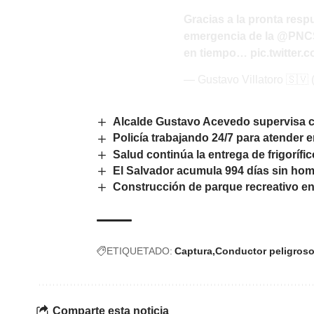
Gracias a la pronta res
emergencia de la
@PNC
en tiempo…
pic.twitte
— Gustavo Villatoro 🇸🇻
Alcalde Gustavo Acevedo supervisa co
Policía trabajando 24/7 para atender
Salud continúa la entrega de frigoríf
El Salvador acumula 994 días sin hom
Construcción de parque recreativo en
ETIQUETADO:
Captura
Conductor peligros
Comparte esta noticia