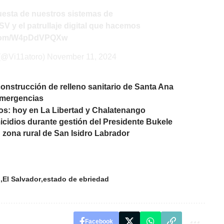
puesta de nuestros sistemas de
SV
y el patrullaje digital que hacemos
r.com/W4pDdVPQXw
 (@Vi11atoro)
November 11, 2024
nstrucción de relleno sanitario de Santa Ana
 emergencias
icos: hoy en La Libertad y Chalatenango
icidios durante gestión del Presidente Bukele
 zona rural de San Isidro Labrador
o
El Salvador
estado de ebriedad
Facebook