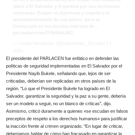
atacó a El Salvador y Argentina por sus decisiones
soberanas. Exigen no injerencia y respeto a la
autodeterminación de sus países, pero se
inmiscuyen en los asuntos internos de…
pic.twitter.com/3Y8j4MxUW2
— Carlos Hernández (@CarlosHdez_SV)
April 17,
2025
El presidente del PARLACEN fue enfático en defender las
políticas de seguridad implementadas en El Salvador por el
Presidente Nayib Bukele, señalando que, lejos de ser
criticadas, deberían ser replicadas en otros países de la
región. “Lo que el Presidente Bukele ha logrado en El
Salvador, garantizar la seguridad y la paz a su gente, debería
ser un modelo a seguir, no un blanco de críticas”, dijo.
Asimismo, criticó duramente a quienes «se escudan en falsos
preceptos de respeto a los derechos humanos» para justificar
la inacción frente al crimen organizado. “En lugar de criticar,
deberíamos hablar de cómo han fracasado en garantizar la