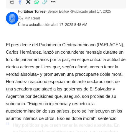
Por
Edgar Torres
- Senior Editor
Publicado abril 17, 2025
2 Min Read
Última actualización abril 17, 2025 8:48 AM
El presidente del Parlamento Centroamericano (PARLACEN),
Carlos Hernández, lanzó un contundente mensaje durante un
foro de parlamentarios por la paz, en el que criticó la actitud de
ciertos actores políticos que, según afirmó, «creen tener la
verdad absoluta» y promueven una preocupante doble moral.
Hernández reaccionó especialmente ante declaraciones de
una senadora que atacó a los gobiernos de El Salvador y
Argentina por decisiones que, aseguró, son propias de su
soberanía. “Exigen no injerencia y respeto a la
autodeterminación de sus países, pero se inmiscuyen en los
asuntos internos de otros. Eso es doble moral”, sentenció.
Hay políticos que creen tener la verdad absoluta. En
un foro de parlamentarios por la paz, una senadora