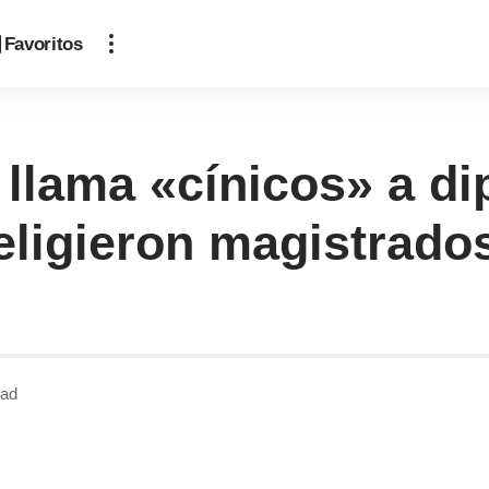
Favoritos
llama «cínicos» a di
eligieron magistrado
ead