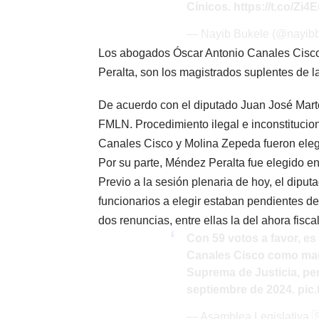
Cínicos.
https://t.co/Z
— Nayib Bukele (@nayib
Los abogados Óscar Antonio Canales Cisco
Peralta, son los magistrados suplentes de l
De acuerdo con el diputado Juan José Marte
FMLN. Procedimiento ilegal e inconstitucio
Canales Cisco y Molina Zepeda fueron eleg
Por su parte, Méndez Peralta fue elegido en
Previo a la sesión plenaria de hoy, el dipu
funcionarios a elegir estaban pendientes de
dos renuncias, entre ellas la del ahora fisc
Con 59 votos a favor, e
Canales Cisco como magi
Suprema de Justicia, per
septiembre de 2024.
pic
— Asamblea Legislativa