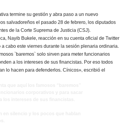
ativa termine su gestión y abra paso a un nuevo
os salvadoreños el pasado 28 de febrero, los diputados
entes de la Corte Suprema de Justicia (CSJ).
ca, Nayib Bukele, reacción en su cuenta oficial de Twitter
vó a cabo este viernes durante la sesión plenaria ordinaria.
mosos `baremos` solo sirven para meter funcionarios
onden a los intereses de sus financistas. Por eso todos
an lo hacen para defenderlos. Cínicos», escribió el
nta que aquí los famosos “baremos”
uncionarios corporativos y para sacar
 los intereses de sus financistas.
n en silencio y los pocos que hablan
os.