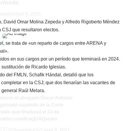
i4EuWzABk
bukele)
April 9, 2021
, David Omar Molina Zepeda y Alfredo Rigoberto Méndez
a CSJ que resultaron electos.
l, se trata de «un reparto de cargos entre ARENA y
nal».
idos en sus cargos por un período que terminará en 2024.
 sustitución de Ricardo Iglesias.
tado del FMLN, Schafik Hándal, detalló que los
 completar en la CSJ; que dos llenarían las vacantes de
al general Raúl Melara.
s electo el abogado Óscar Antonio
strado suplente de la Corte
íodo que finalizará el 23 de
.twitter.com/KwQUAQvmkv
 🇸🇻 (@AsambleaSV)
April 9, 2021