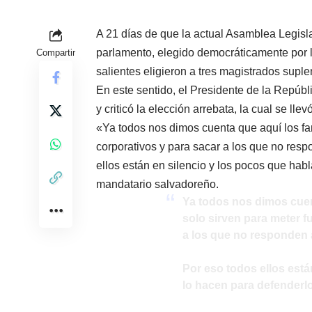
A 21 días de que la actual Asamblea Legisl
parlamento, elegido democráticamente por l
Compartir
salientes eligieron a tres magistrados supl
En este sentido, el Presidente de la Repúbli
y criticó la elección arrebata, la cual se lle
«Ya todos nos dimos cuenta que aquí los fa
corporativos y para sacar a los que no resp
ellos están en silencio y los pocos que habl
mandatario salvadoreño.
Ya todos nos dimos cue
solo sirven para meter f
a los que no responden a
Por eso todos ellos está
lo hacen para defenderl