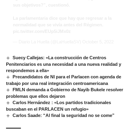
sus objetivos?”, cuestionó.
La parlamentaria dice que hay que regresar a la
normalidad que se vivía antes del Régimen.
pic.twitter.com/EUp5iJMx0z
— Diario La Huella (@LaHuellaSV)
October 5, 2022
Suecy Callejas: «La construcción de Centros
Penitenciarios es una necesidad a una nueva realidad y
respondemos a ella»
Precandidatos de NI para el Parlacen con agenda de
trabajo por una real integración centroamericana
FMLN demanda a Gobierno de Nayib Bukele resolver
problemas que ellos dejaron
Carlos Hernández : «Los partidos tradicionales
buscaban en el PARLACEN un refugio»
Carlos Saade: “Al final la seguridad no se come”