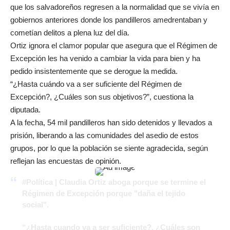
que los salvadoreños regresen a la normalidad que se vivía en
gobiernos anteriores donde los pandilleros amedrentaban y
cometían delitos a plena luz del día.
Ortiz ignora el clamor popular que asegura que el Régimen de
Excepción les ha venido a cambiar la vida para bien y ha
pedido insistentemente que se derogue la medida.
“¿Hasta cuándo va a ser suficiente del Régimen de
Excepción?, ¿Cuáles son sus objetivos?”, cuestiona la
diputada.
A la fecha, 54 mil pandilleros han sido detenidos y llevados a
prisión, liberando a las comunidades del asedio de estos
grupos, por lo que la población se siente agradecida, según
reflejan las encuestas de opinión.
#Política
| Claudia Ortiz aboga porque se termine el
Régimen de Excepción porque "daña el tejido
social".
“¿Hasta cuando va a ser suficiente?, ¿Cuáles son