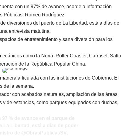
 cuenta con un 97% de avance, acorde a información
bras Públicas, Romeo Rodríguez.
 diversiones del puerto de La Libertad, está a días de
 una entrevista matutina.
spacios de entretenimiento y sana diversión para los
 mecánicos como la Noria, Roller Coaster, Carrusel, Salto
peración de la República Popular China.
manera articulada con las instituciones de Gobierno. El
as de la semana.
rador con acabados naturales, ampliación de las áreas
os y de estancias, como parques equipados con duchas,
 97 % de avance en el parque de
e La Libertad, está a días de poder
inistro de
@ObrasPublicasSV
,