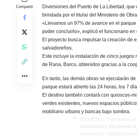
Diversiones del Puerto de La Libertad, que
Compartir
brindada por el titular del Ministerio de O
«Llevamos un 97% de avance en el parque de
poder concluirlo», explicó el funcionario en
El proyecto busca impulsar la creación de e
salvadoreños.
Este incluye la instalación de cinco juegos
de Rana, Barco, obtenidos gracias a la coo
En tanto, las demás obras se ejecutarán de 
parque estará abierto las 24 horas, los 7 dí
El destino también contará con quioscos-mi
verdes existentes, nuevos espacios públic
mobiliario urbano y bancas bajo sombra.
#SurfCity
| "Llevamos un
diversiones del puerto d
concluirlo", explica el m