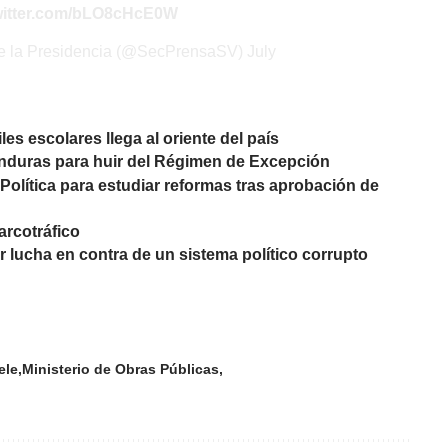
twitter.com/bLO8cHcE0W
de la Presidencia (@SecPrensaSV)
July
es escolares llega al oriente del país
onduras para huir del Régimen de Excepción
Política para estudiar reformas tras aprobación de
arcotráfico
 lucha en contra de un sistema político corrupto
ele
Ministerio de Obras Públicas