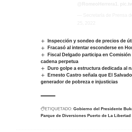
@RomeoHerrera1
.
pic.
— Secretaría de Prensa 
25, 2022
Inspección y sondeo de precios de útil
Fracasó al intentar esconderse en H
Fiscal Delgado participa en Comisión 
cadena perpetua
Duro golpe a estructura dedicada al n
Ernesto Castro señala que El Salvador
generador de pobreza e injusticias
ETIQUETADO:
Gobierno del Presidente Buk
Parque de Diversiones Puerto de La Libertad