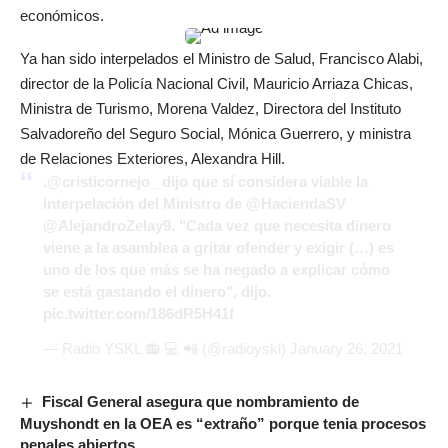
económicos.
Ya han sido interpelados el Ministro de Salud, Francisco Alabi,
director de la Policía Nacional Civil, Mauricio Arriaza Chicas,
Ministra de Turismo, Morena Valdez, Directora del Instituto
Salvadoreño del Seguro Social, Mónica Guerrero, y ministra
de Relaciones Exteriores, Alexandra Hill.
.
@cristicornejo_
dijo que sí considera viable la
interpelación del Ministro de
@HaciendaSV
@AlejandroZelay9
. "Cada vez que necesita dinero
viene a la asamblea a gritar ofender y exigir (…) es
uno de los que más se ha negado a explicar cómo
se está gastando el dinero", dijo.
pic.twitter.com/186dR5H41f
— Radio YSKL 📻 💻 📲 (@radioyskl)
January 26, 2021
Fiscal General asegura que nombramiento de
Muyshondt en la OEA es “extraño” porque tenia procesos
penales abiertos