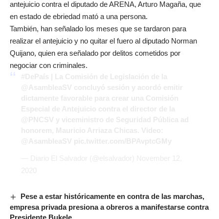
antejuicio contra el diputado de ARENA, Arturo Magaña, que
en estado de ebriedad mató a una persona.
También, han señalado los meses que se tardaron para
realizar el antejuicio y no quitar el fuero al diputado Norman
Quijano, quien era señalado por delitos cometidos por
negociar con criminales.
#DePaís
| La Comisión de Legislación de la
@AsambleaSV
concluyó sesión y acordó emitir
dictamente favorable para crear una Comisión
Especial de Antejuicio contra el director de la
@PNCSV
y viceministro de Seguridad Pública ad
honorem, Mauricio Arriaza Chicas. Video:
@AsambleaSV
pic.twitter.com/BPAvptcGMy
— Diario El Salvador (@elsalvador)
November 12,
2020
Pese a estar históricamente en contra de las marchas,
empresa privada presiona a obreros a manifestarse contra
Presidente Bukele