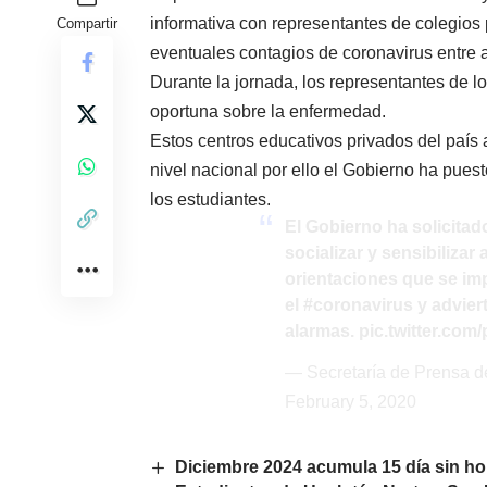
informativa con representantes de colegios 
Compartir
eventuales contagios de coronavirus entre 
Durante la jornada, los representantes de l
oportuna sobre la enfermedad.
Estos centros educativos privados del país 
nivel nacional por ello el Gobierno ha pues
los estudiantes.
El Gobierno ha solicitad
socializar y sensibilizar
orientaciones que se imp
el
#coronavirus
y advier
alarmas.
pic.twitter.c
— Secretaría de Prensa 
February 5, 2020
Diciembre 2024 acumula 15 día sin ho