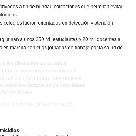
privados a fin de brindar indicaciones que permitan evitar
alumnos.
os colegios fueron orientados en detección y atención
aglutinan a unos 250 mil estudiantes y 20 mil docentes a
to en marcha con ellos jornadas de trabajo por la salud de
o a los directores de colegios
 a toda la comunidad educativa las
arten en esta jornada para prevenir
te sobre los riesgos de generar falsas
om/pACYtwRCmA
de la Presidencia (@SecPrensaSV)
micidios