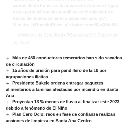
expresidente Funes se da inicio de la famosa tregua
y que permitió que las pandillas se fortalecieran a
través del financiamiento a estas estructuras",
Ministro @RogelioRivas.
pic.twitter.com/0jvQMu84jI
— Ministerio de Seguridad (@SeguridadSV)
September
18, 2020
Más de 450 conductores temerarios han sido sacados
de circulación
15 años de prisión para pandillero de la 18 por
agrupaciones ilícitas
Presidente Bukele ordena entregar paquetes
alimentarios a familias afectadas por incendio en Santa
Ana
Proyectan 13 % menos de lluvia al finalizar este 2023,
debido a fenómeno de El Niño
Plan Cero Ocio: reos en fase de confianza realizan
acciones de limpieza en Santa Ana Centro