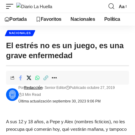
Aa
Portada
Favoritos
Nacionales
Política
NACIONALES
El estrés no es un juego, es una
grave enfermedad
Por
Redacción
- Senior Editor
Publicado octubre 27, 2019
3 Min Read
Última actualización septiembre 30, 2023 9:06 PM
A sus 12 y 18 años, a Pepe y Alex (nombres ficticios), no les
preocupa qué comerán hoy, qué vestirán mañana, y tampoco