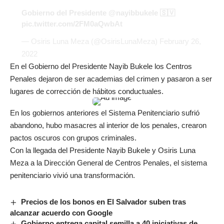
Gobierno del Presidente
@nayibbukele
🇸🇻
pic.twitter.com/2FM0aQwbAt
— Osiris Luna Meza (@OsirisLunaMeza)
February 26,
2022
En el Gobierno del Presidente Nayib Bukele los Centros
Penales dejaron de ser academias del crimen y pasaron a ser
lugares de corrección de hábitos conductuales.
En los gobiernos anteriores el Sistema Penitenciario sufrió
abandono, hubo masacres al interior de los penales, crearon
pactos oscuros con grupos criminales.
Con la llegada del Presidente Nayib Bukele y Osiris Luna
Meza a la Dirección General de Centros Penales, el sistema
penitenciario vivió una transformación.
Precios de los bonos en El Salvador suben tras
alcanzar acuerdo con Google
Gobierno entrega capital semilla a 40 iniciativas de