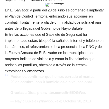
En El Salvador, a partir del 20 de junio se comenzó a implantar
el Plan de Control Territorial enfocando sus acciones en
combatir frontalmente la ola de criminalidad que sufría el país
antes de la llegada del Gobierno de Nayib Bukele.
Entre las acciones que el Gabinete de Seguridad ha
implementado están: bloqueó la señal de Internet y teléfono en
las cárceles, el reforzamiento de la presencia de la PNC y de
la Fuerza Armada de El Salvador en los municipios con
mayores índices de violencia y cortar la financiación que
reciben las pandillas, obtenida a través de la «renta»,
extorsiones y amenazas.
Podemos confirmar que hemos cerrado el martes
29 de octubre, con 0 homicidios a nivel nacional.
Gracias a Dios.
pic.twitter.com/c5n55DGWcu
— Nayib Bukele (@nayibbukele)
October 30, 2019