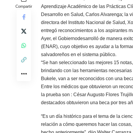
Aprendizaje Académico de las Prácticas Clín
Compartir
Desarrollo en Salud, Carlos Alvarenga; la v
directora del Instituto Nacional de Salud, X
entregó reconocimientos a los aspirantes m
Ayer, el Gobiernodesarrolló de manera exi
(ENAR), cuyo objetivo es ayudar a la formac
salvadoreños en el sistema público.
“Se han seleccionado las mejores 15 notas, 
brindando con las herramientas necesarias a
Bukele, van a ser reconocidos con una beca”
Entre los médicos que obtuvieron un reconoc
la prueba son : César Augusto Flores Trujil
destacados obtuvieron una beca por tres añ
“Es un día histórico para el tema de la cien
relación a cómo queremos hacer las cosas,
hecho anteriormente”, dijo Walter Carranza.