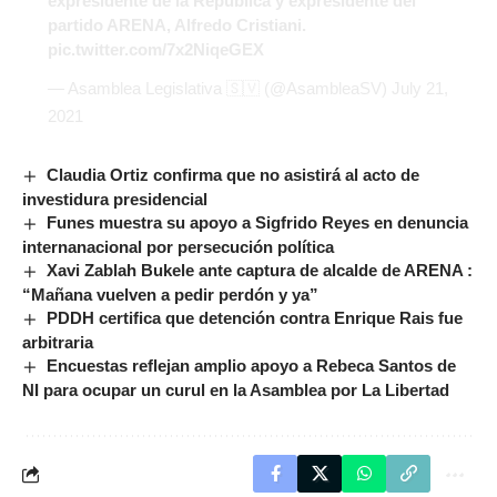
expresidente de la República y expresidente del
partido ARENA, Alfredo Cristiani.
pic.twitter.com/7x2NiqeGEX
— Asamblea Legislativa 🇸🇻 (@AsambleaSV)
July 21,
2021
Claudia Ortiz confirma que no asistirá al acto de
investidura presidencial
Funes muestra su apoyo a Sigfrido Reyes en denuncia
internanacional por persecución política
Xavi Zablah Bukele ante captura de alcalde de ARENA :
“Mañana vuelven a pedir perdón y ya”
PDDH certifica que detención contra Enrique Rais fue
arbitraria
Encuestas reflejan amplio apoyo a Rebeca Santos de
NI para ocupar un curul en la Asamblea por La Libertad