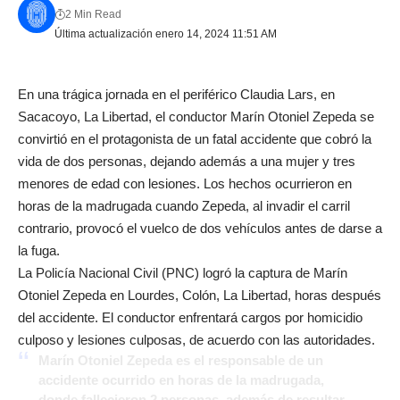
2 Min Read
Última actualización enero 14, 2024 11:51 AM
En una trágica jornada en el periférico Claudia Lars, en
Sacacoyo, La Libertad, el conductor Marín Otoniel Zepeda se
convirtió en el protagonista de un fatal accidente que cobró la
vida de dos personas, dejando además a una mujer y tres
menores de edad con lesiones. Los hechos ocurrieron en
horas de la madrugada cuando Zepeda, al invadir el carril
contrario, provocó el vuelco de dos vehículos antes de darse a
la fuga.
La Policía Nacional Civil (PNC) logró la captura de Marín
Otoniel Zepeda en Lourdes, Colón, La Libertad, horas después
del accidente. El conductor enfrentará cargos por homicidio
culposo y lesiones culposas, de acuerdo con las autoridades.
Marín Otoniel Zepeda es el responsable de un
accidente ocurrido en horas de la madrugada,
donde fallecieron 2 personas, además de resultar