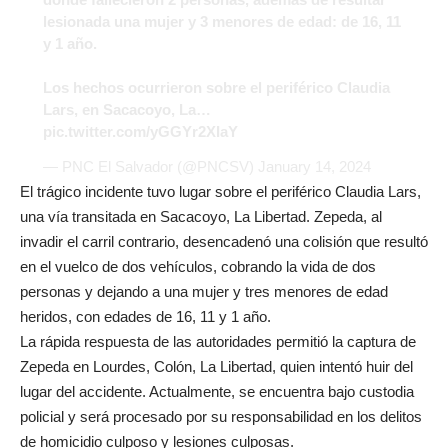
lesionada una mujer y 3 menores de edad: de 16, 11
y 1 año.
Los hechos ocurrieron sobre el periférico Claudia
Lars, en Sacacoyo, La…
pic.twitter.com/yGGYr2XIaY
— PNC El Salvador (@PNCSV)
January 14, 2024
El trágico incidente tuvo lugar sobre el periférico Claudia Lars,
una vía transitada en Sacacoyo, La Libertad. Zepeda, al
invadir el carril contrario, desencadenó una colisión que resultó
en el vuelco de dos vehículos, cobrando la vida de dos
personas y dejando a una mujer y tres menores de edad
heridos, con edades de 16, 11 y 1 año.
La rápida respuesta de las autoridades permitió la captura de
Zepeda en Lourdes, Colón, La Libertad, quien intentó huir del
lugar del accidente. Actualmente, se encuentra bajo custodia
policial y será procesado por su responsabilidad en los delitos
de homicidio culposo y lesiones culposas.