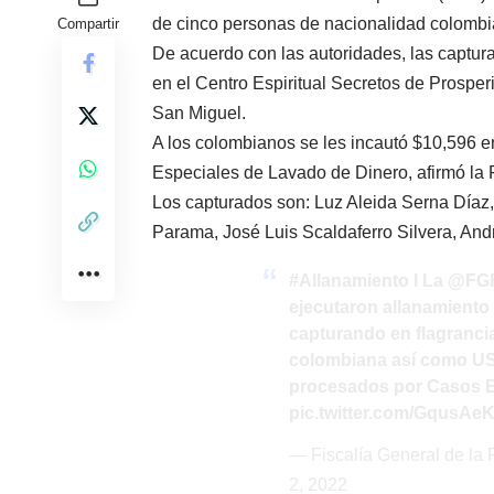
de cinco personas de nacionalidad colombia
Compartir
De acuerdo con las autoridades, las captura
en el Centro Espiritual Secretos de Prosperi
San Miguel.
A los colombianos se les incautó $10,596 e
Especiales de Lavado de Dinero, afirmó la
Los capturados son: Luz Aleida Serna Día
Parama, José Luis Scaldaferro Silvera, And
#Allanamiento
I La
@FG
ejecutaron allanamiento 
capturando en flagranci
colombiana así como US$
procesados por Casos E
pic.twitter.com/GqusAe
— Fiscalía General de l
2, 2022