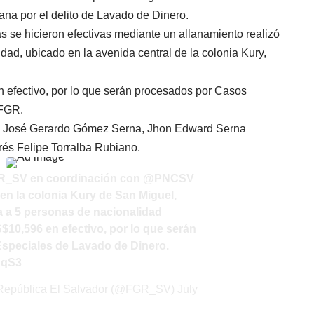
na por el delito de Lavado de Dinero.
s se hicieron efectivas mediante un allanamiento realizó
dad, ubicado en la avenida central de la colonia Kury,
n efectivo, por lo que serán procesados por Casos
 FGR.
z, José Gerardo Gómez Serna, Jhon Edward Serna
rés Felipe Torralba Rubiano.
R_SV
en coordinación con
@PNCSV
en la colonia Kury de San Miguel,
a a 5 personas de nacionalidad
10,596 en efectivo, por lo que serán
speciales de Lavado de Dinero.
KqS3
a República El Salvador (@FGR_SV)
July