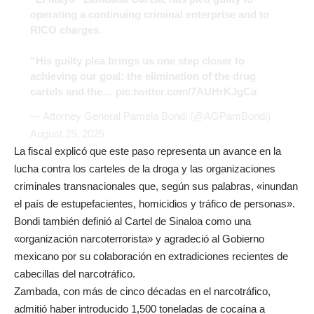
operating a continuing criminal enterprise and to
RICO charges.
“His guilty plea brings us one step closer to
achieving our goal: the elimination of the drug
cartels and the…
pic.twitter.com/7AUHrKJgCa
— Attorney General Pamela Bondi (@AGPamBondi)
August 25, 2025
La fiscal explicó que este paso representa un avance en la
lucha contra los carteles de la droga y las organizaciones
criminales transnacionales que, según sus palabras, «inundan
el país de estupefacientes, homicidios y tráfico de personas».
Bondi también definió al Cartel de Sinaloa como una
«organización narcoterrorista» y agradeció al Gobierno
mexicano por su colaboración en extradiciones recientes de
cabecillas del narcotráfico.
Zambada, con más de cinco décadas en el narcotráfico,
admitió haber introducido 1,500 toneladas de cocaína a