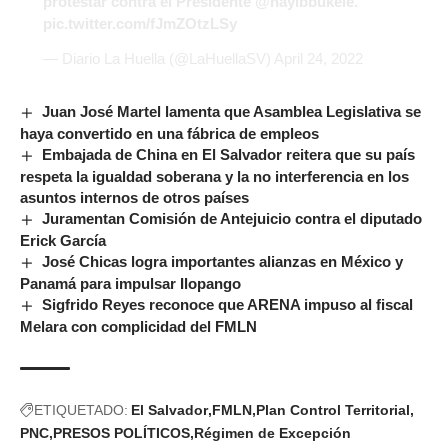
protestar contra el Presidente
@nayibbukele
.
pic.twitter.com/fJmZOtzLSy
— Diario La Huella (@LaHuellaSV)
April 24, 2022
Juan José Martel lamenta que Asamblea Legislativa se
haya convertido en una fábrica de empleos
Embajada de China en El Salvador reitera que su país
respeta la igualdad soberana y la no interferencia en los
asuntos internos de otros países
Juramentan Comisión de Antejuicio contra el diputado
Erick García
José Chicas logra importantes alianzas en México y
Panamá para impulsar Ilopango
Sigfrido Reyes reconoce que ARENA impuso al fiscal
Melara con complicidad del FMLN
ETIQUETADO:
El Salvador
FMLN
Plan Control Territorial
PNC
PRESOS POLÍTICOS
Régimen de Excepción