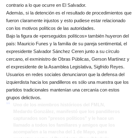
contrario a lo que ocurre en El Salvador.
Además, si la detención es el resultado de procedimientos que
fueron claramente injustos y esto pudiese estar relacionado
con los motivos políticos de las autoridades.
Bajo la figura de «perseguidos políticos» también huyeron del
país: Mauricio Funes y la familia de su pareja sentimental, el
expresidente Salvador Sánchez Ceren junto a su círculo
cercano, el exministro de Obras Públicas, Gerson Martínez y
el expresidente de la Asamblea Legislativa, Sigfrido Reyes.
Usuarios en redes sociales denunciaron que la defensa del
izquierdista hacia los pandilleros es sólo una muestra que los
partidos tradicionales mantenían una cercanía con estos
grupos delictivos.
Uno de los miembros históricos del FMLN,
Medardo González, manifestó que los pandilleros
capturados son "presos políticos" y le hace un
llamado a todos los familiares y amigos que los
acompañen a la marcha del 1 de Mayo, para