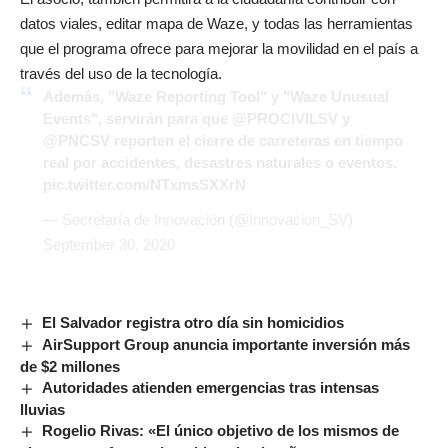
datos viales, editar mapa de Waze, y todas las herramientas
que el programa ofrece para mejorar la movilidad en el país a
través del uso de la tecnología.
Además, "Waze Reporting Tool" y "Waze Unusual
Events", servirán para que
@PROCIVILSV
y
@PNCSV
reporten el cierre de carreteras en tiempo
real por accidentes, desastres naturales o eventos.
pic.twitter.com/NTxmsSXXrN
— Secretaría de Innovación (@Innovacion_SV)
September 30, 2020
El Salvador registra otro día sin homicidios
AirSupport Group anuncia importante inversión más
de $2 millones
Autoridades atienden emergencias tras intensas
lluvias
Rogelio Rivas: «El único objetivo de los mismos de