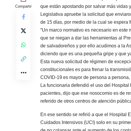
que están apostando por salvar más vidas y
Compartir
Legislativa apruebe la solicitud que enviar
de 15 días, por medio de la cual se espera 
“Un marco normativo es necesario en este m
que se niegan a dar las herramientas al Pre
de salvadoreños y por ello acudimos a la A
diciendo que es una pequeña gripe y que y
Esta nueva solicitud de régimen de excepci
constitucionales es para frenar la transmisió
COVID-19 es mayor de persona a persona, 
La funcionaria defendió el uso del Hospital 
pacientes, dijo que ese nosocomio es de res
referido de otros centros de atención pública
En ese sentido se refirió a que el Hospita
Cuidados Intensivos (UCI) solo en su primer
de no colapsar ante el aumento de los cont