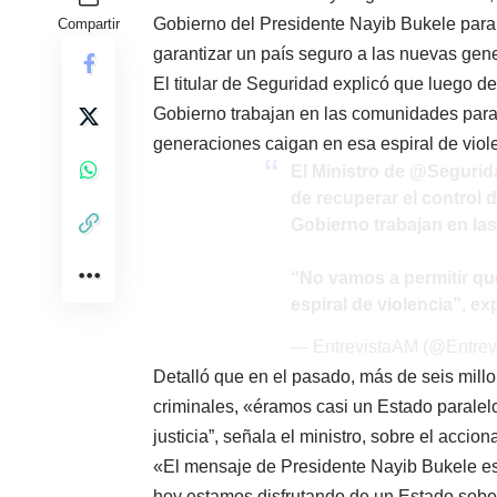
Gobierno del Presidente Nayib Bukele para t
Compartir
garantizar un país seguro a las nuevas gen
El titular de Seguridad explicó que luego de r
Gobierno trabajan en las comunidades para 
generaciones caigan en esa espiral de violen
El Ministro de
@Segurid
de recuperar el control de
Gobierno trabajan en las
“No vamos a permitir q
espiral de violencia”, e
— EntrevistaAM (@Entre
Detalló que en el pasado, más de seis mill
criminales, «éramos casi un Estado paralelo, 
justicia”, señala el ministro, sobre el accio
«El mensaje de Presidente Nayib Bukele es
hoy estamos disfrutando de un Estado sober