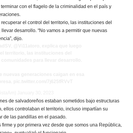
erminar con el flagelo de la criminalidad en el país y
eraciones.
ecuperar el control del territorio, las instituciones del
llevar desarrollo. “No vamos a permitir que nuevas
cia”, dijo.
adSV
,
@Vi11atoro
, explica que luego
l territorio, las instituciones del
 comunidades para llevar desarrollo.
ue nuevas generaciones caigan en esa
xpresa.
pic.twitter.com/7j625fRVvT
vistaAm)
January 30, 2023
ones de salvadoreños estaban sometidos bajo estructuras
ellos controlaban el territorio, incluso impartían su
nar de las pandillas en el pasado.
 firme y por primera vez desde que somos una República,
ano», puntualizó el funcionario.