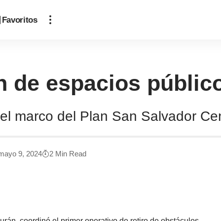
Favoritos
ón de espacios públi
n el marco del Plan San Salvador C
mayo 9, 2024
2 Min Read
rán, coordinó el primer operativo de retiro de obstáculos